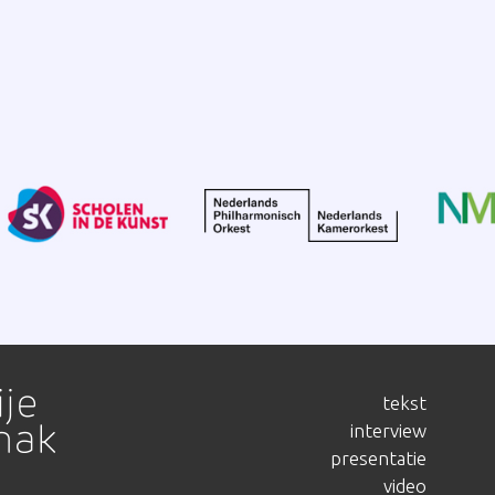
tekst
interview
presentatie
video