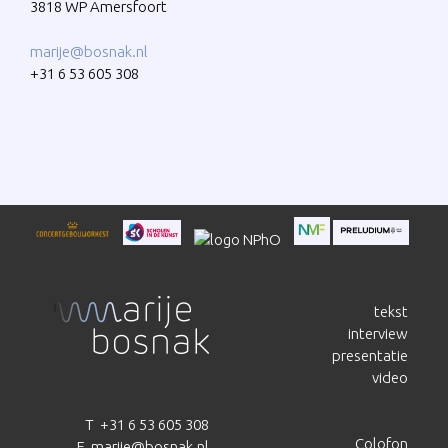
3818 WP Amersfoort
marije@bosnak.nl
+31 6 53 605 308
tekst
interview
presentatie
video
T +31 6 53 605 308
Colofon
E marije@bosnak.nl